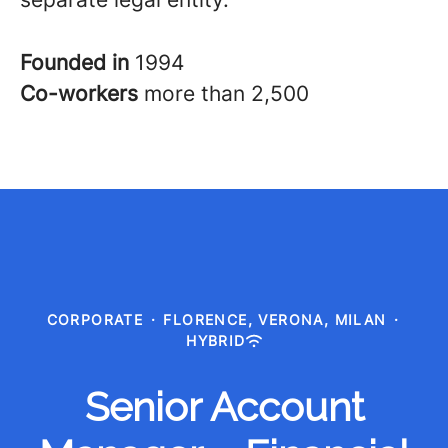
Founded in
1994
Co-workers
more than 2,500
CORPORATE
·
FLORENCE, VERONA, MILAN
·
HYBRID
Senior Account