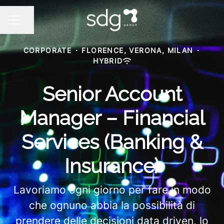
Share page
CAREER MENU
CORPORATE
·
FLORENCE, VERONA, MILAN
·
HYBRID
Senior Account
Manager – Financial
Services (Banking &
Insurance)
Lavoriamo ogni giorno per fare in modo
che ognuno abbia la possibilità di
prendere delle decisioni data driven, lo