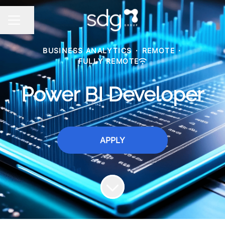
Share page
CAREER MENU
BUSINESS ANALYTICS
·
REMOTE
·
FULLY REMOTE
Power BI Developer
APPLY