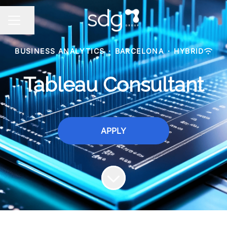
Share page
CAREER MENU
BUSINESS ANALYTICS
·
BARCELONA
·
HYBRID
Tableau Consultant
APPLY