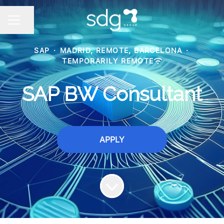
Share page
CAREER MENU
SAP
·
MADRID, REMOTE, BARCELONA
·
TEMPORARILY REMOTE
SAP BW Consultant
APPLY