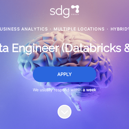
USINESS ANALYTICS
·
MULTIPLE LOCATIONS
·
HYBRID
ta Engineer (Databricks 
APPLY
We usually respond within
a week