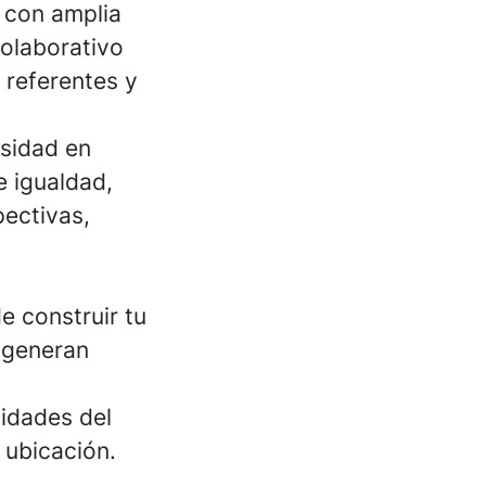
 con amplia
colaborativo
 referentes y
rsidad en
e igualdad,
pectivas,
e construir tu
e generan
sidades del
 ubicación.