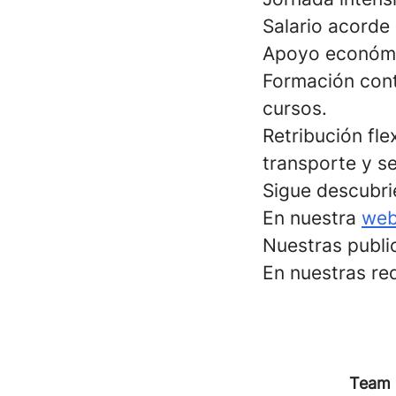
Salario acorde 
Apoyo económic
Formación cont
cursos.
Retribución fle
transporte y s
Sigue descubr
En nuestra
web
Nuestras publi
En nuestras re
Team