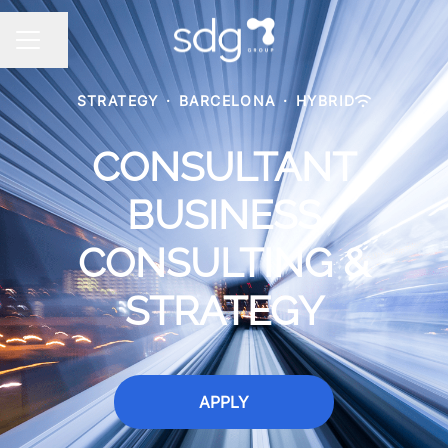
Share page
CAREER MENU
STRATEGY
·
BARCELONA
·
HYBRID
CONSULTANT
BUSINESS
CONSULTING &
STRATEGY
APPLY