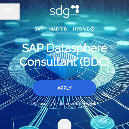
Share page
CAREER MENU
SAP
·
MADRID
·
HYBRID
SAP Datasphere
Consultant (BDC)
APPLY
We usually respond within
a week