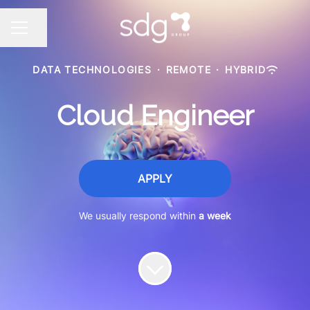
Share page
CAREER MENU
DATA TECHNOLOGIES
·
REMOTE
·
HYBRID
Cloud Engineer
APPLY
We usually respond within
a week