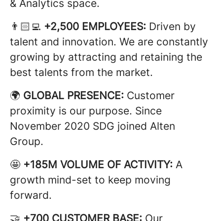
& Analytics space.
👨🏻‍💻
+2,500 EMPLOYEES:
Driven by
talent and innovation. We are constantly
growing by attracting and retaining the
best talents from the market.
🌍
GLOBAL PRESENCE:
Customer
proximity is our purpose. Since
November 2020 SDG joined Alten
Group.
🤩
+185M VOLUME OF ACTIVITY:
A
growth mind-set to keep moving
forward.
🤝
+700 CUSTOMER BASE:
Our